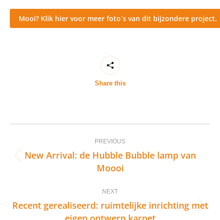
Mooi? Klik hier voor meer foto`s van dit bijzondere project.
Share this
Post
PREVIOUS
navigation
New Arrival: de Hubble Bubble lamp van
Previous
Moooi
post:
NEXT
Recent gerealiseerd: ruimtelijke inrichting met
Next
eigen ontwerp karpet