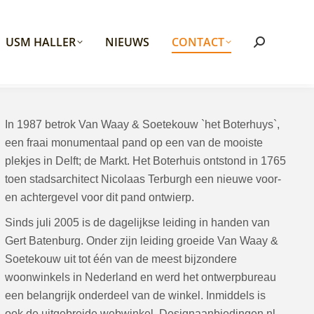
USM HALLER
NIEUWS
CONTACT
Search:
In 1987 betrok Van Waay & Soetekouw `het Boterhuys`,
een fraai monumentaal pand op een van de mooiste
plekjes in Delft; de Markt. Het Boterhuis ontstond in 1765
toen stadsarchitect Nicolaas Terburgh een nieuwe voor-
en achtergevel voor dit pand ontwierp.
Sinds juli 2005 is de dagelijkse leiding in handen van
Gert Batenburg. Onder zijn leiding groeide Van Waay &
Soetekouw uit tot één van de meest bijzondere
woonwinkels in Nederland en werd het ontwerpbureau
een belangrijk onderdeel van de winkel. Inmiddels is
ook de uitgebreide webwinkel, Designaanbiedingen.nl,