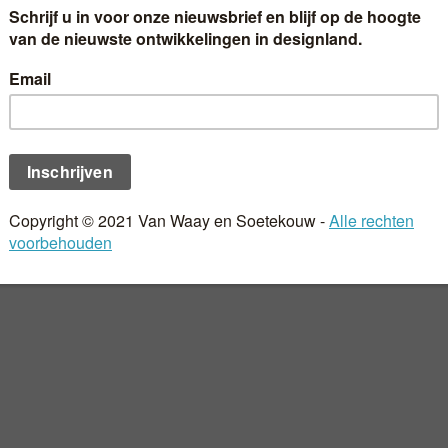
ooiste van weg zijn"
TEKOUW
ooiste van weg zijn"