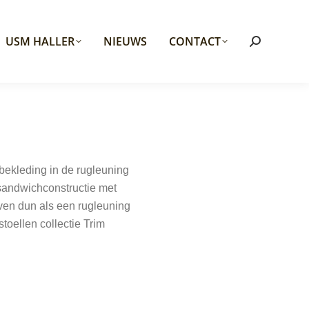
USM HALLER
NIEUWS
CONTACT
Search:
bekleding in de rugleuning
 sandwichconstructie met
ven dun als een rugleuning
toellen collectie Trim