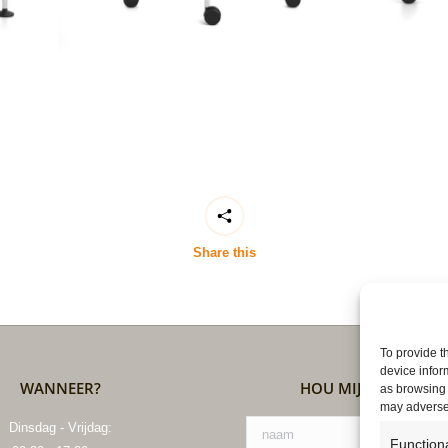
Share this
To provide t
device infor
WANNEER?
HOU MIJ OP DE HO
as browsing 
may adversel
Dinsdag - Vrijdag:
Function