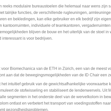
n reeks modulaire bureaustoelen die helemaal naar wens zijn s
talrijke functies, de verschillende rugleuningen, armleuningen
en en bekledingen, kan elke gebruiker en elk bedrijf zijn eigen
n kantoorruimten, individuele of teamkantoren, vergaderruimt
ogelijkheden blijven de bouw en het uiterlijk van de stoel in 
interessant is voor bedrijven.
ut voor Biomechanica van de ETH in Zürich, een van de meest 
 toont aan dat de bewegingsmogelijkheden van de ID Chair een ze
 het intuïtief gebruik van de gewichtsafhankelijke voorwaartse k
imuleert de stofwisseling en stabiliseert de lendenwervels. Uit M
 alle segmenten in het onderste deel van de wervelkolom in be
lom ontlast en verbetert het transport van voedingsstoffen naa
komt gezondheidsproblemen.