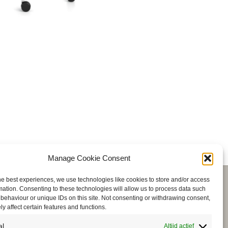
Manage Cookie Consent
he best experiences, we use technologies like cookies to store and/or access
mation. Consenting to these technologies will allow us to process data such
OGTE
SHOP NU
behaviour or unique IDs on this site. Not consenting or withdrawing consent,
y affect certain features and functions.
stoelen
al
Altijd actief