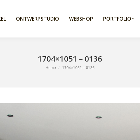
EL
ONTWERPSTUDIO
WEBSHOP
PORTFOLIO
1704×1051 – 0136
You are here:
Home
1704×1051 – 0136