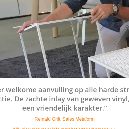
eer welkome aanvulling op alle harde s
tie. De zachte inlay van geweven vinyl
een vriendelijk karakter.”
Reinald Grift, Sales Metaform