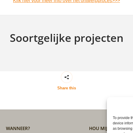
Klik hier voor meer info over het ontwerpproces>>>
Soortgelijke projecten
Share this
To provide t
device infor
WANNEER?
HOU MIJ OP DE HO
as browsing 